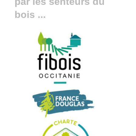
par les senteurs du
bois ...